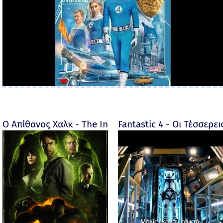
Ο Απίθανος Χαλκ - The Incredible Hulk - 2008
Fantastic 4 - Οι Τέσσερει