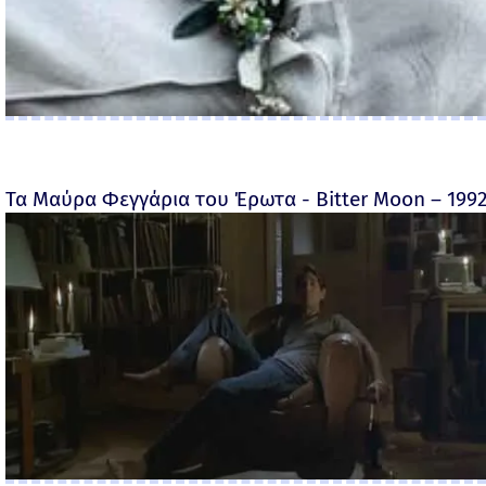
Τα Μαύρα Φεγγάρια του Έρωτα - Bitter Moon – 199