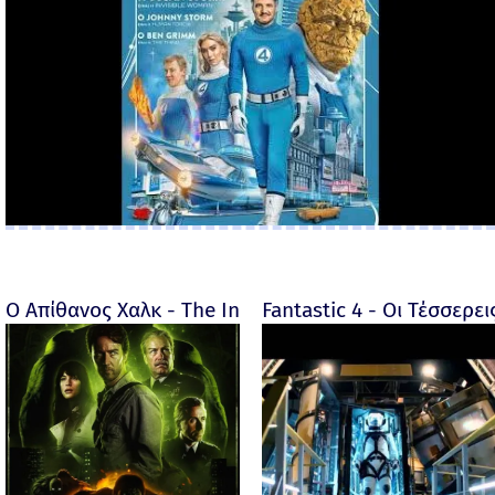
Ο Απίθανος Χαλκ - The Incredible Hulk - 2008
Fantastic 4 - Οι Τέσσερει