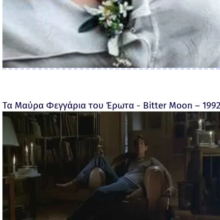
Τα Μαύρα Φεγγάρια του Έρωτα - Bitter Moon – 199