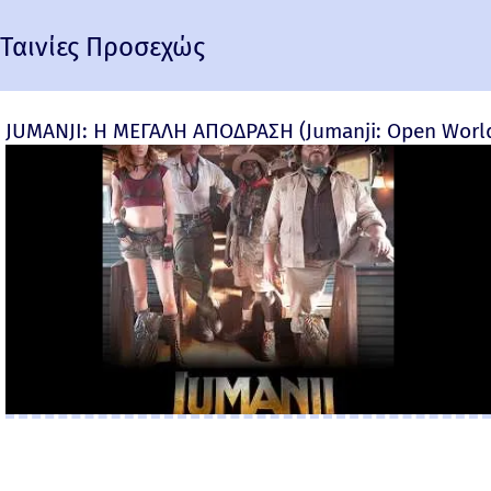
Ταινίες Προσεχώς
JUMANJI: Η ΜΕΓΑΛΗ ΑΠΟΔΡΑΣΗ (Jumanji: Open World) 
×
×
Βίος Αγίου Νεκταρίου Μέρος 4ο
W
at
c
h