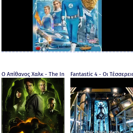
Ο Απίθανος Χαλκ - The Incredible Hulk - 2008
Fantastic 4 - Οι Τέσσερει