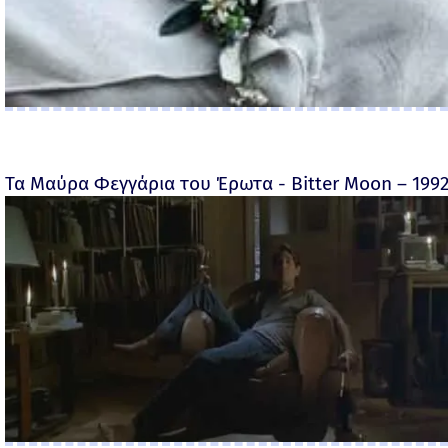
Τα Μαύρα Φεγγάρια του Έρωτα - Bitter Moon – 199