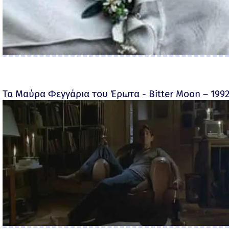
Τα Μαύρα Φεγγάρια του Έρωτα - Bitter Moon – 199