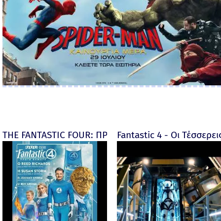
THE FANTASTIC FOUR: ΠΡΩΤΑ ΒΗΜΑΤΑ - final
Fantastic 4 - Οι Τέσσερει