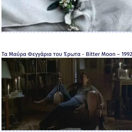
Τα Μαύρα Φεγγάρια του Έρωτα - Bitter Moon – 199