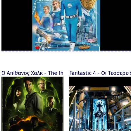
Ο Απίθανος Χαλκ - The Incredible Hulk - 2008
Fantastic 4 - Οι Τέσσερει