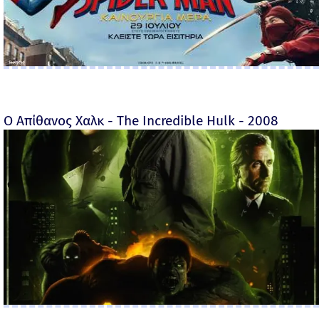
Ο Απίθανος Χαλκ - The Incredible Hulk - 2008