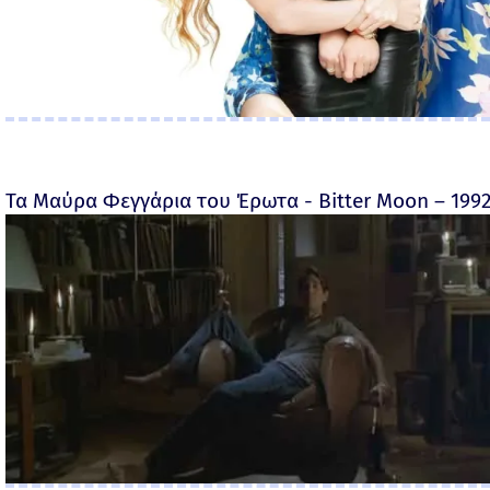
Τα Μαύρα Φεγγάρια του Έρωτα - Bitter Moon – 199