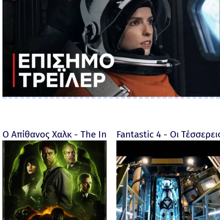
Ο Απίθανος Χαλκ - The Incredible Hulk - 2008
Fantastic 4 - Οι Τέσσερει