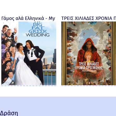
Γάμος αλά Ελληνικά - My big fat Greek wedding - 20
ΤΡΕΙΣ ΧΙΛΙΑΔΕΣ ΧΡΟΝΙΑ 
Δράση