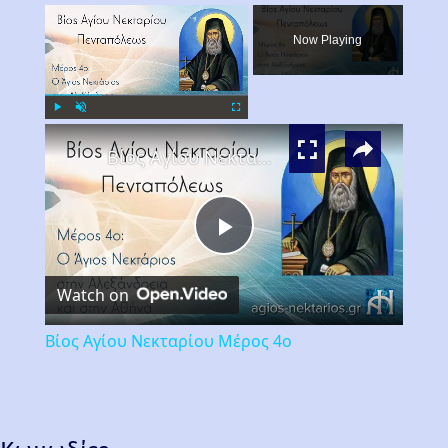
×
Now Playing
×
Play
Unmute
Fullscreen
Βίος Αγίου Νεκταρίου Μέρος 4ο
Play
Watch on
Video
Βίος Αγίου Νεκταρίου Μέρος 4ο