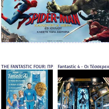
THE FANTASTIC FOUR: ΠΡΩΤΑ ΒΗΜΑΤΑ - final
Fantastic 4 - Οι Τέσσερει