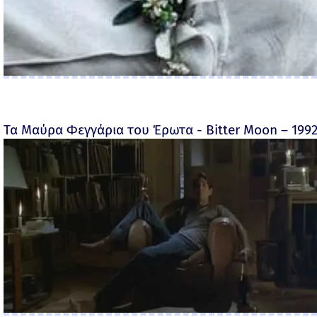
Τα Μαύρα Φεγγάρια του Έρωτα - Bitter Moon – 199