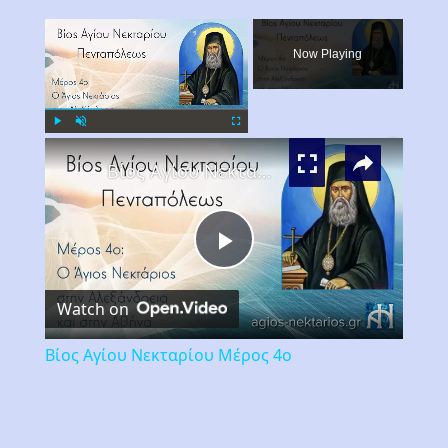
×
Now Playing
×
Play
Unmute
Fullscreen
Βίος Αγίου Νεκταρίου Μέρος 4ο
Play
Watch on
Video
Βίος Αγίου Νεκταρίου Μέρος 4ο