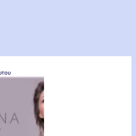
σέτος Φακιολάς, Ομότιμος Καθηγητής ΕΜΠ
ώτου