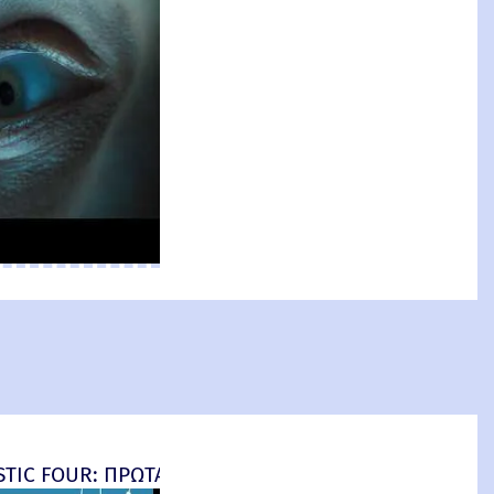
an: Brand New Day) New Threat
TIC FOUR: ΠΡΩΤΑ ΒΗΜΑΤΑ - final