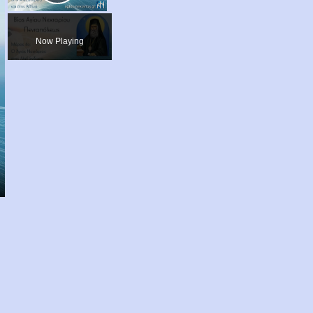
Play
Video
Now Playing