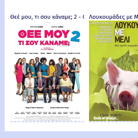
Θεέ μου, τι σου κάναμε; 2 - Qu'est-ce qu'on a enc
Λουκουμάδες με Μ