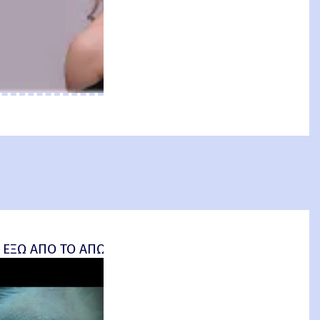
an: Brand New Day) Review
 ΕΞΩ ΑΠΟ ΤΟ ΑΠΩΤΕΡΟ (Insidious: Out of the Further) 