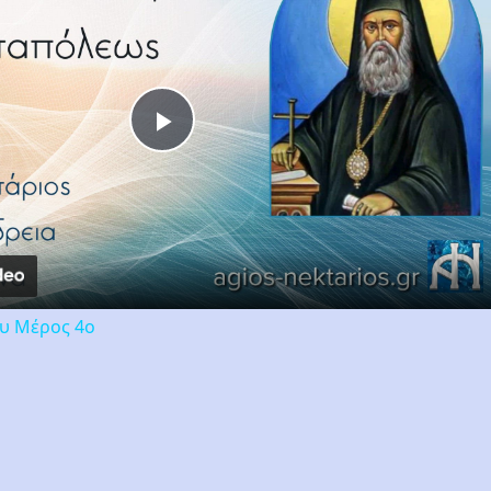
Play
Video
ου Μέρος 4ο