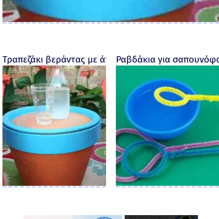
Τραπεζάκι βεράντας με άποψη και στυλ
Ραβδάκια για σαπουνόφ
×