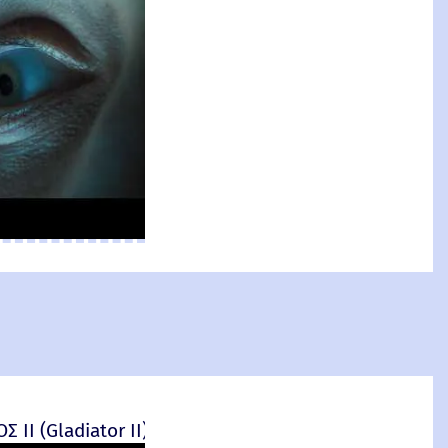
at
nal
ΙΙ (Gladiator II) -