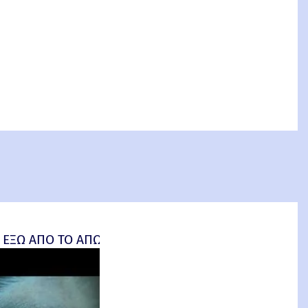
 ΕΞΩ ΑΠΟ ΤΟ ΑΠΩΤΕΡΟ (Insidious: Out of the Further) 