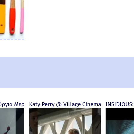
and New Day) Review
ύργια Μέρα | Wall Review
Katy Perry @ Village Cinemas
INSIDIOUS: