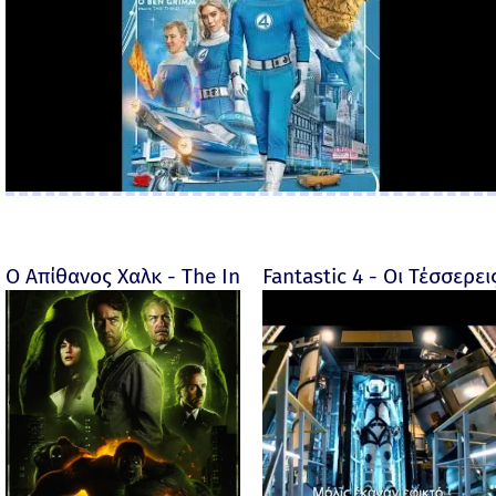
Ο Απίθανος Χαλκ - The Incredible Hulk - 2008
Fantastic 4 - Οι Τέσσερει