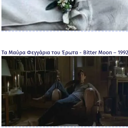
Τα Μαύρα Φεγγάρια του Έρωτα - Bitter Moon – 199