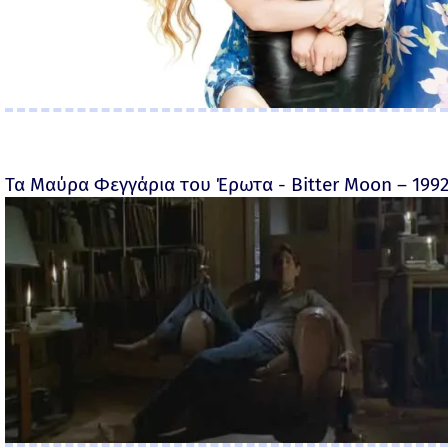
Τα Μαύρα Φεγγάρια του Έρωτα - Bitter Moon – 199