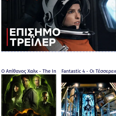
Ο Απίθανος Χαλκ - The Incredible Hulk - 2008
Fantastic 4 - Οι Τέσσερει