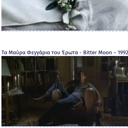
Τα Μαύρα Φεγγάρια του Έρωτα - Bitter Moon – 199