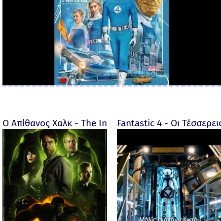
Ο Απίθανος Χαλκ - The Incredible Hulk - 2008
Fantastic 4 - Οι Τέσσερει