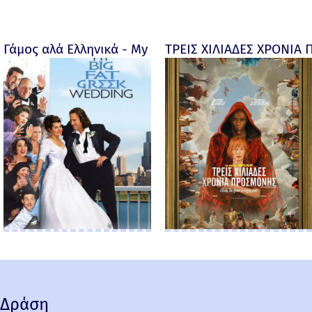
Γάμος αλά Ελληνικά - My big fat Greek wedding - 20
ΤΡΕΙΣ ΧΙΛΙΑΔΕΣ ΧΡΟΝΙΑ 
Δράση