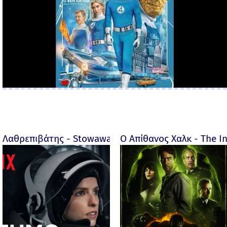
Λαθρεπιβάτης - Stowaway 2021 | Netflix
Ο Απίθανος Χαλκ - The In