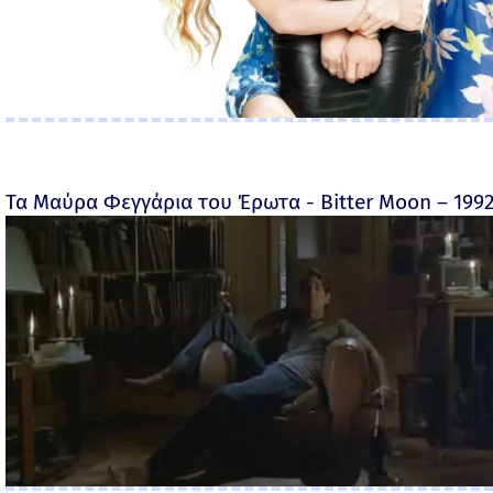
Τα Μαύρα Φεγγάρια του Έρωτα - Bitter Moon – 199