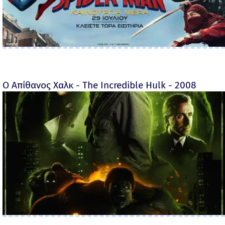
Ο Απίθανος Χαλκ - The Incredible Hulk - 2008