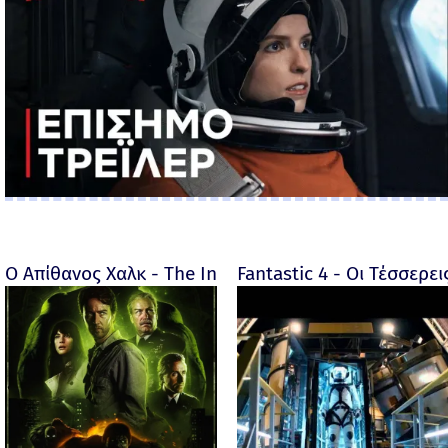
Ο Απίθανος Χαλκ - The Incredible Hulk - 2008
Fantastic 4 - Οι Τέσσερει