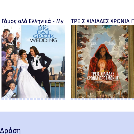
Γάμος αλά Ελληνικά - My big fat Greek wedding - 20
ΤΡΕΙΣ ΧΙΛΙΑΔΕΣ ΧΡΟΝΙΑ 
Δράση