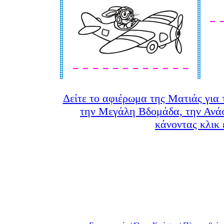
Δείτε το αφιέρωμα της Ματιάς για
την Μεγάλη Βδομάδα, την Ανά
κάνοντας κλικ 