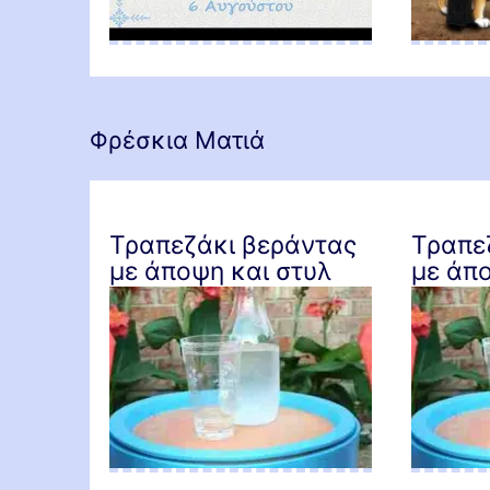
Η Λούδα-πεταλούδα
Φρέσκια Ματιά
Τραπεζάκι βεράντας
Τραπε
με άποψη και στυλ
με άπο