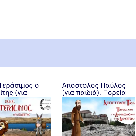
Γεράσιμος ο
Απόστολος Παύλος
ίτης (για
(για παιδιά). Πορεία
)
από τη Δαμασκό
μέχρι την Ακρόπολη