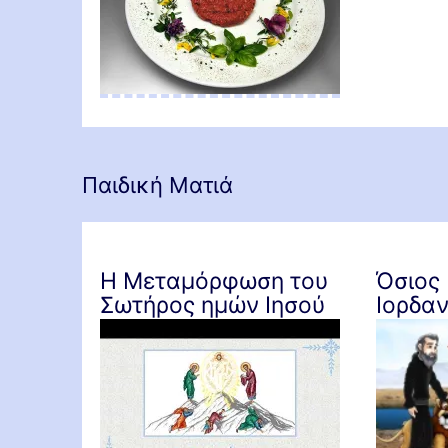
Πιπεριές γεμιστές με
Παιδική Ματιά
τυρί
Η Μεταμόρφωση του
Όσιος 
Σωτήρος ημών Ιησού
Ιορδαν
Χριστού, για παιδιά
παιδιά