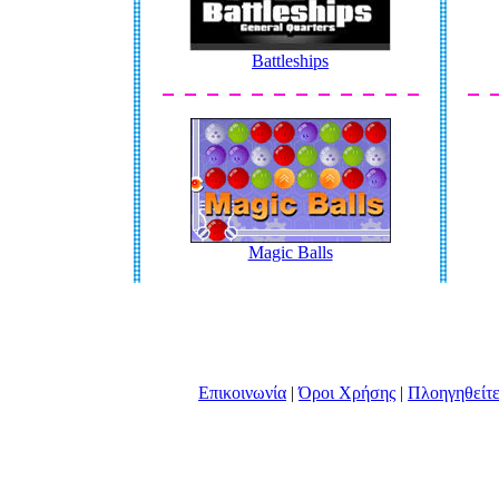
Battleships
Magic Balls
Επικοινωνί
|
Όροι Χρήσης
|
Πλοηγηθείτ