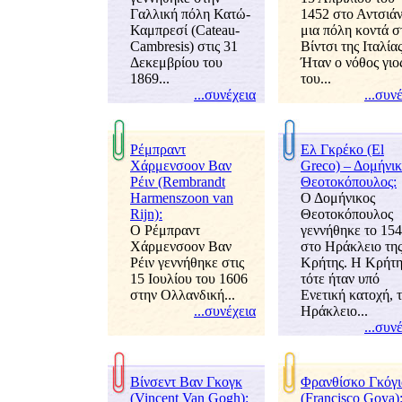
Γαλλική πόλη Κατώ-
1452 στο Αντσιάν
Καμπρεσί (Cateau-
μια πόλη κοντά σ
Cambresis) στις 31
ίντσι της Ιταλίας
Δεκεμβρίου του
Ήταν ο νόθος γιο
1869...
του...
...συνέχει
...συν
Ρέμπραντ
Ελ Γκρέκο (El
Χάρμενσοον Βαν
Greco) – Δομήνικ
Ρέιν (Rembrandt
Θεοτοκόπουλος:
Harmenszoon van
Ο Δομήνικος
Rijn):
Θεοτοκόπουλος
Ο Ρέμπραντ
εννήθηκε το 15
Χάρμενσοον Βαν
στο Ηράκλειο τη
Ρέιν γεννήθηκε στις
Κρήτης. Η Κρήτ
15 Ιουλίου του 1606
τότε ήταν υπό
στην Ολλανδική...
Ενετική κατοχή, 
...συνέχει
Ηράκλειο...
...συν
ίνσεντ Βαν Γκογκ
Φρανθίσκο Γκόγ
(Vincent Van Gogh):
(Francisco Goya)