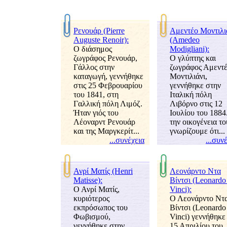
Ρενουάρ (Pierre
Αμεντέο Μοντιλι
Auguste Renoir):
(Amedeo
Ο διάσημος
Modigliani):
ζωγράφος Ρενουάρ,
Ο γλύπτης και
Γάλλος στην
ζωγράφος Αμεντ
καταγωγή, γεννήθηκε
Μοντιλιάνι,
στις 25 Φεβρουαρίου
εννήθηκε στην
του 1841, στη
Ιταλική πόλη
Γαλλική πόλη Λιμόζ.
Λιβόρνο στις 12
Ήταν γιός του
Ιουλίου του 1884
Λέοναρντ Ρενουάρ
την οικογένεια το
και της Μαργκερίτ...
νωρίζουμε ότι...
...συνέχει
...συν
Ανρί Ματίς (Henri
Λεονάρντο Ντ
Matisse):
ίντσι (Leonardo
Ο Ανρί Ματίς,
Vinci):
κυριότερος
Ο Λεονάρντο Ν
εκπρόσωπος του
ίντσι (Leonardo
Φωβισμού,
Vinci) γεννήθηκε 
εννήθηκε στην
15 Απριλίου του