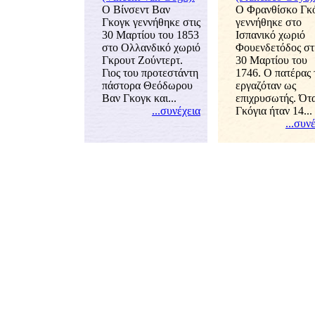
Ο Βίνσεντ Βαν
Ο Φρανθίσκο Γκό
Γκογκ γεννήθηκε στις
εννήθηκε στο
30 Μαρτίου του 1853
Ισπανικό χωριό
στο Ολλανδικό χωριό
Φουενδετόδος στ
Γκρουτ Ζούντερτ.
30 Μαρτίου του
Γιος του προτεστάντη
1746. Ο πατέρας 
πάστορα Θεόδωρου
εργαζόταν ως
ν Γκογκ και...
επιχρυσωτής. Ότ
...συνέχει
Γκόγια ήταν 14...
...συν