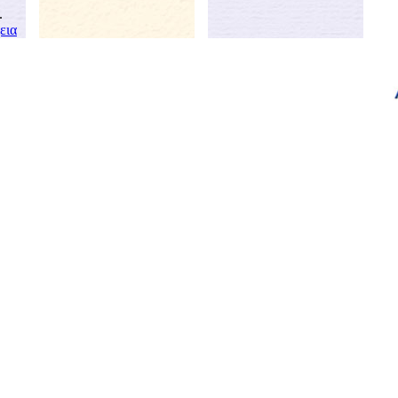
.
χει