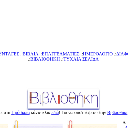
ΥΝΤΑΓΕΣ
.:
ΙΒΛΙΑ
.:
ΕΠΑΓΓΕΛΜΑΤΙΕΣ
.:
ΗΜΕΡΟΛΟΓΙΟ
.:
ΔΙΑΦ
.:
ΙΒΛΙΟΘΗΚΗ
.:
ΤΥΧΑΙΑ ΣΕΛΙΔΑ
ετε στ
Πρόσωπ
κάντε κλικ
εδώ
! Για να επιστρέψετε στην
ιβλιοθήκ
Δεί
Δ