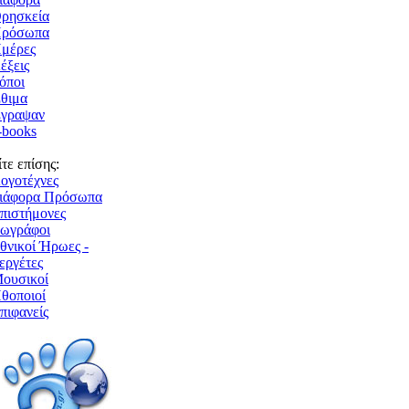
ρησκεί
Πρόσωπ
μέρες
έξεις
όποι
θιμ
γραψαν
-books
ίτε επίσης:
ογοτέχνες
ιάφορα Πρόσωπ
πιστήμονες
ωγράφοι
θνικοί Ήρωες -
εργέτες
ουσικοί
θοποιοί
πιφανείς