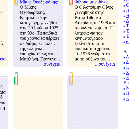
Μίκης Θεοδωράκης:
Φιλοποίμην Φίνος:
Θ
Ο Μίκης
Ο Φιλοποίμην Φίνος
 7
Θεοδωράκης,
εννήθηκε στην
Η
Κρητικός στην
Κάτω Τιθορέ
Λ
καταγωγή, γεννήθηκε
Λοκρίδος το 1908 και
Τ
στις 29 Ιουλίου 1925
σπούδασε νομικά. Η
Έ
στη Χίο. Τα παιδικά
λατρεία για τον
Έ
του χρόνια τα πέρασε
κινηματογράφο
e
ίς
σε διάφορες πόλεις
ξεκίνησε από τ
της ελληνικής
παιδικά του χρόνια.
Δε
.
επαρχίας όπως στη
Το 1936 γνώριστηκε
Λ
χει
Μυτιλήνη, Γιάννενα...
με τη σύζυγο του...
Δ
...συνέχει
...συνέχει
Ε
Ζ
Ε
Ευ
ζή
Μ
ράμ
Η
πό
Ε
όνι
ερη