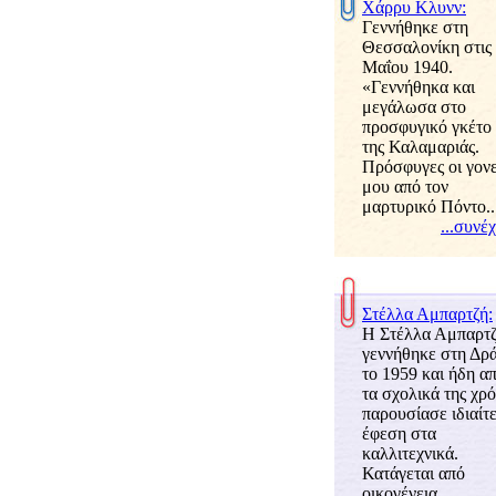
Χάρρυ Κλυνν:
Γεννήθηκε στη
Θεσσαλονίκη στις
Μαΐου 1940.
«Γεννήθηκα και
μεγάλωσα στο
προσφυγικό γκέτο
της Καλαμαριάς.
Πρόσφυγες οι γονε
μου από τον
μαρτυρικό Πόντο..
...συνέ
Στέλλα Αμπαρτζή:
Η Στέλλα Αμπαρτ
εννήθηκε στη Δ
το 1959 και ήδη α
τα σχολικά της χρ
παρουσίασε ιδιαίτ
έφεση στ
καλλιτεχνικά.
Κατάγεται από
οικογένει