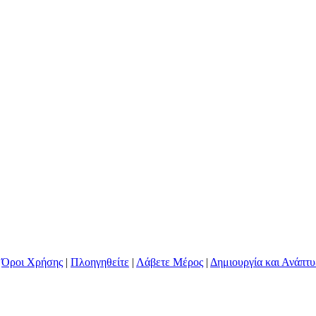
|
Όροι Χρήσης
|
Πλοηγηθείτε
|
Λάβετε Μέρος
|
Δημιουργία και Ανάπ