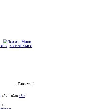
ΟΡΑ
.:
ΣΥΝΔΕΣΜΟΙ
...Επιφανείς!
η
κάντε κλικ
εδώ
!
τε:
ιάφορ