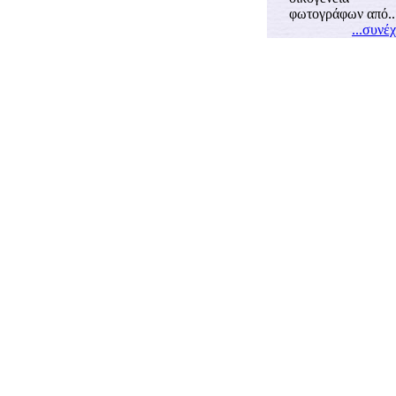
φωτογράφων από..
...συνέ