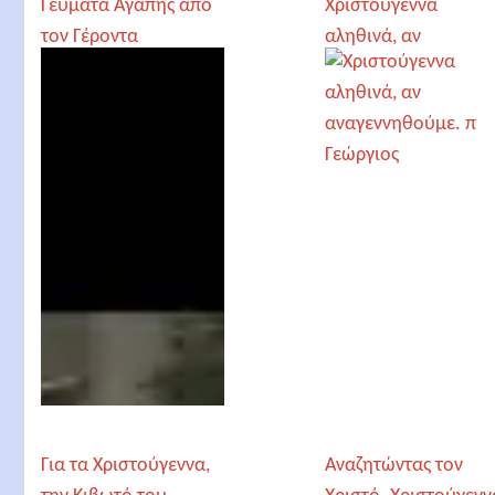
Γεύματα Αγάπης από
Χριστούγεννα
τον Γέροντα
αληθινά, αν
Παρθένιο και το
αναγεννηθούμε. π
“Άνθρωπε Αγάπα”
Γεώργιος
την παραμονή των
Χριστουγέννων
Για τα Χριστούγεννα,
Αναζητώντας τον