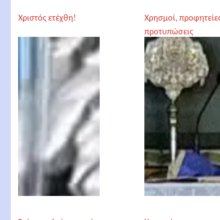
Χριστός ετέχθη!
Χρησμοί, προφητείες
προτυπώσεις
παγκόσμιες για την
έλευση του Χριστού
π Ευάγγελος
Παπανικολάου