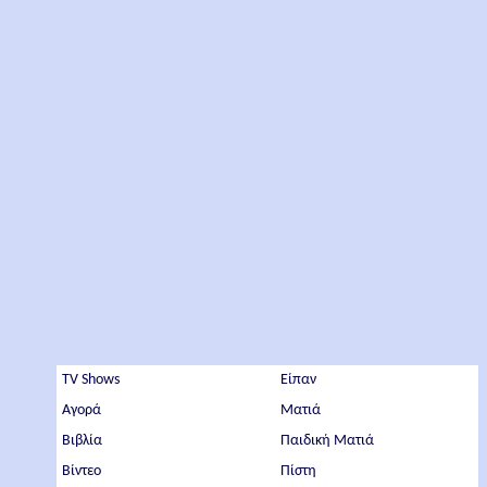
TV Shows
Είπαν
Αγορά
Ματιά
Βιβλία
Παιδική Ματιά
Βίντεο
Πίστη