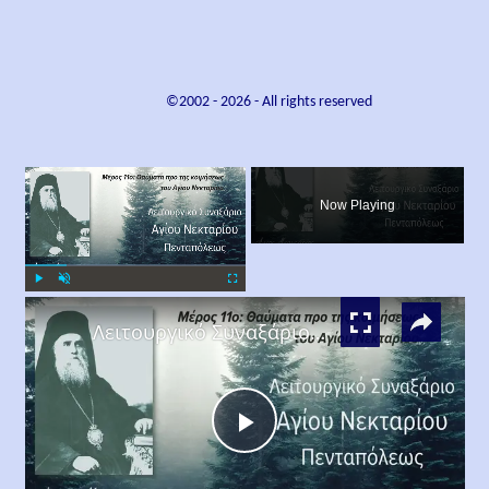
©2002 -
2026
- All rights reserved
×
Now Playing
×
Play
Unmute
Fullscreen
Λειτουργικό Συναξάριο Αγίου Νεκταρίου Πενταπόλεως Μέρος 11ο
Play