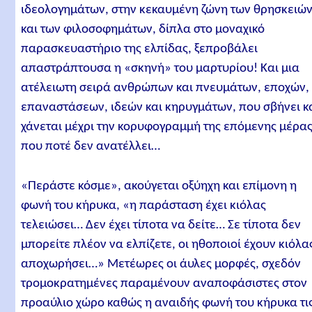
ιδεολογημάτων, στην κεκαυμένη ζώνη των θρησκειώ
και των φιλοσοφημάτων, δίπλα στο μοναχικό
παρασκευαστήριο της ελπίδας, ξεπροβάλει
απαστράπτουσα η «σκηνή» του μαρτυρίου! Και μια
ατέλειωτη σειρά ανθρώπων και πνευμάτων, εποχών,
επαναστάσεων, ιδεών και κηρυγμάτων, που σβήνει κ
χάνεται μέχρι την κορυφογραμμή της επόμενης μέρα
που ποτέ δεν ανατέλλει…
«Περάστε κόσμε», ακούγεται οξύηχη και επίμονη η
φωνή του κήρυκα, «η παράσταση έχει κιόλας
τελειώσει… Δεν έχει τίποτα να δείτε… Σε τίποτα δεν
μπορείτε πλέον να ελπίζετε, οι ηθοποιοί έχουν κιόλα
αποχωρήσει…» Μετέωρες οι άυλες μορφές, σχεδόν
τρομοκρατημένες παραμένουν αναποφάσιστες στον
προαύλιο χώρο καθώς η αναιδής φωνή του κήρυκα τι