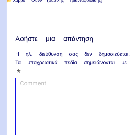
📂
Χάρρυ Κλυνν (Βασίλης Τριανταφυλλίδης)
Αφήστε μια απάντηση
Η ηλ. διεύθυνση σας δεν δημοσιεύεται.
Τα υποχρεωτικά πεδία σημειώνονται με
*
C
o
m
m
e
n
t