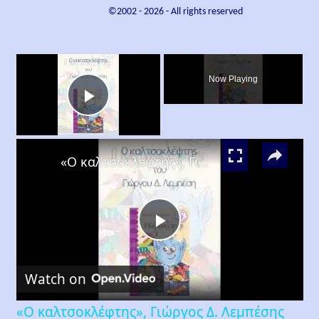
©2002 -
2026
- All rights reserved
×
Now Playing
Play
×
Video
«Ο καλτσοκλέφτης», Γιώργος Δ. Λεμπέσης
Play
Watch on
Video
«Ο καλτσοκλέφτης», Γιώργος Δ. Λεμπέσης