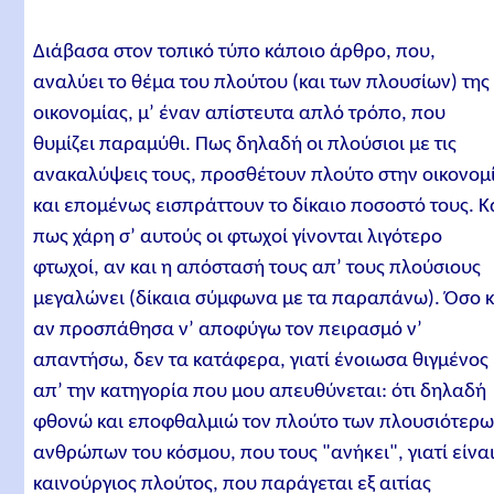
Διάβασα στον τοπικό τύπο κάποιο άρθρο, που,
αναλύει το θέμα του πλούτου (και των πλουσίων) της
οικονομίας, μ’ έναν απίστευτα απλό τρόπο, που
θυμίζει παραμύθι. Πως δηλαδή οι πλούσιοι με τις
ανακαλύψεις τους, προσθέτουν πλούτο στην οικονομ
και επομένως εισπράττουν το δίκαιο ποσοστό τους. Κ
πως χάρη σ’ αυτούς οι φτωχοί γίνονται λιγότερο
φτωχοί, αν και η απόστασή τους απ’ τους πλούσιους
μεγαλώνει (δίκαια σύμφωνα με τα παραπάνω). Όσο κ
αν προσπάθησα ν’ αποφύγω τον πειρασμό ν’
απαντήσω, δεν τα κατάφερα, γιατί ένοιωσα θιγμένος
απ’ την κατηγορία που μου απευθύνεται: ότι δηλαδή
φθονώ και εποφθαλμιώ τον πλούτο των πλουσιότερ
ανθρώπων του κόσμου, που τους "ανήκει", γιατί είνα
καινούργιος πλούτος, που παράγεται εξ αιτίας