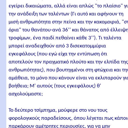
εγείρει δικαιώματα, αλλά είναι απλώς "το πλαίσιο" γ
την ανάδειξη των ταλέντων (Γι αυτό και αφήνουν τη
μισή ανθρωπότητα στην πείνα και την κακομοιριά, "σ
όρια" του θανάτου-ανά 36’’ και θάνατος από έλλειψ
τροφίμων, ένα παιδί πεθαίνει κάθε 3’’). Τι ταλέντα
μπορεί αναδειχθούν από 3 δισεκατομμύρια
εγκεφάλους (που εγώ είχα την εντύπωση ότι
αποτελούν τον πραγματικό πλούτο και την ελπίδα τη
ανθρωπότητας), που βουτηγμένοι στη φτώχεια και τη
αμάθεια, το μόνο που κάνουν είναι να εκλιπαρούν γι
βοήθεια; Μ’ αυτούς (τους εγκεφάλους) θ’
ασχολούμαστε;
Το δεύτερο τσίμπημα, μούφερε στο νου τους
φορολογικούς παραδείσους, όπου λέγεται πως κάποι
παρκάρουν αμέτρητες περιουσίες, για να μην