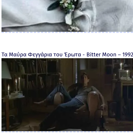
Τα Μαύρα Φεγγάρια του Έρωτα - Bitter Moon – 199