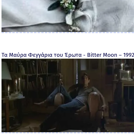
Τα Μαύρα Φεγγάρια του Έρωτα - Bitter Moon – 199