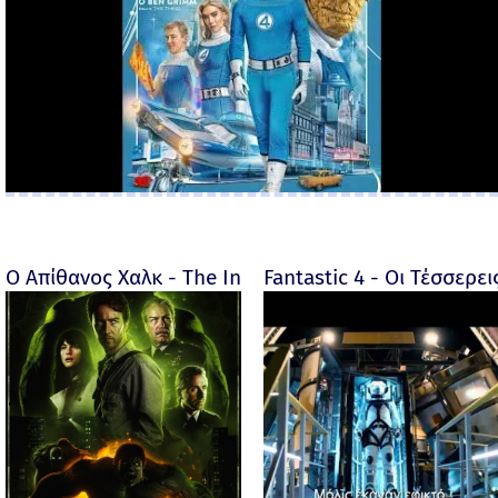
Ο Απίθανος Χαλκ - The Incredible Hulk - 2008
Fantastic 4 - Οι Τέσσερει