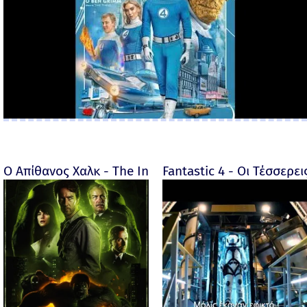
Ο Απίθανος Χαλκ - The Incredible Hulk - 2008
Fantastic 4 - Οι Τέσσερει