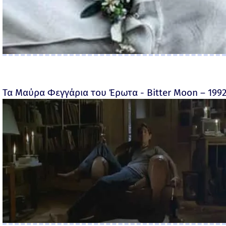
Τα Μαύρα Φεγγάρια του Έρωτα - Bitter Moon – 199