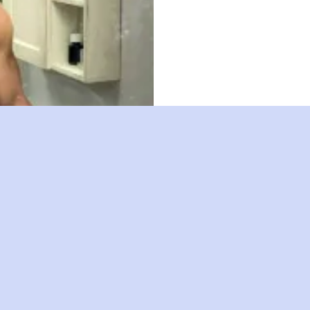
Ευχήσου και Όλα Γίνονται
- Absolutely Anything -
2015