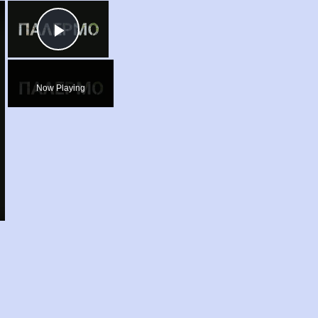
×
×
Play
Video
Now Playing