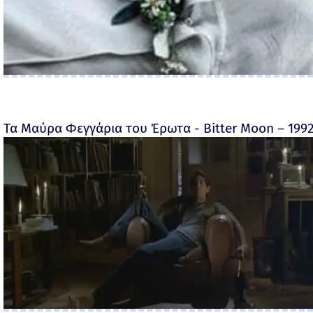
Τα Μαύρα Φεγγάρια του Έρωτα - Bitter Moon – 199