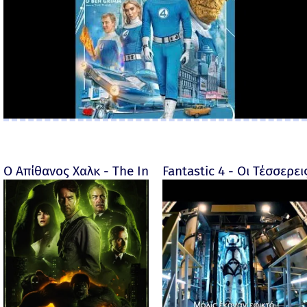
Ο Απίθανος Χαλκ - The Incredible Hulk - 2008
Fantastic 4 - Οι Τέσσερει