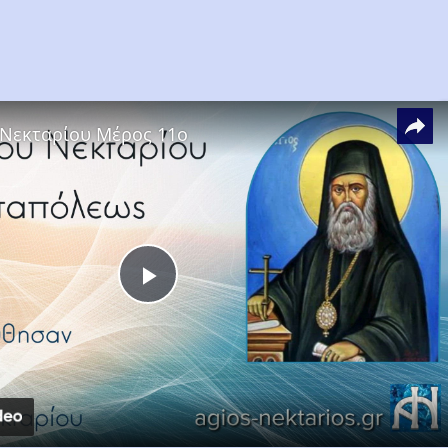
 Νεκταρίου Μέρος 11ο
Play
Video