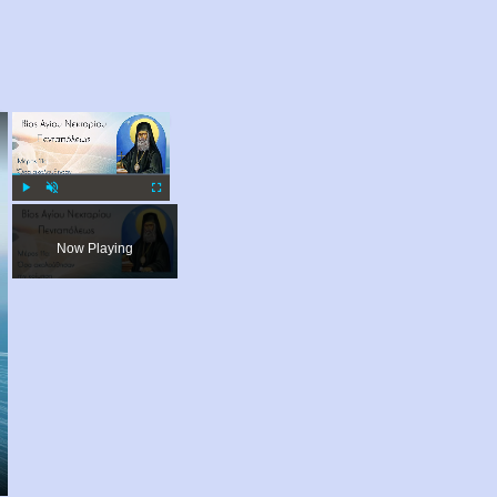
×
×
Play
Unmute
Fullscreen
Now Playing