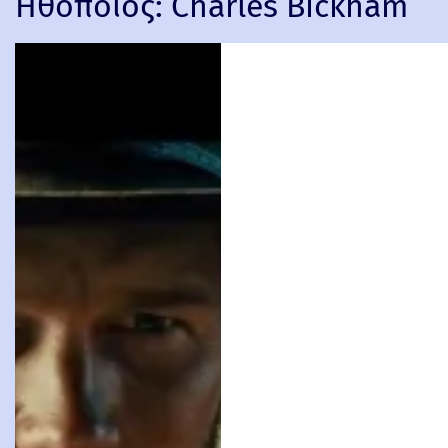
Ηθοποιός:
Charles Bickham