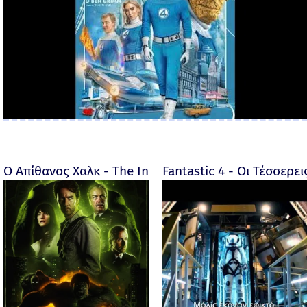
Ο Απίθανος Χαλκ - The Incredible Hulk - 2008
Fantastic 4 - Οι Τέσσερει