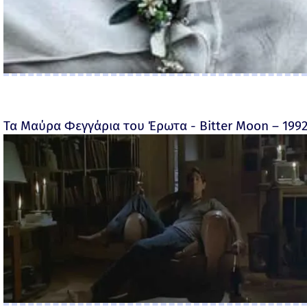
Τα Μαύρα Φεγγάρια του Έρωτα - Bitter Moon – 199