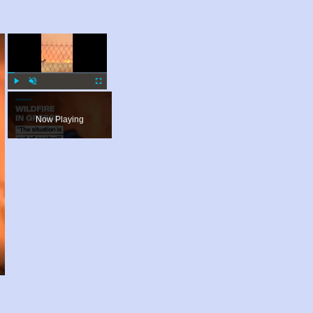
×
×
Play
Unmute
Fullscreen
Now Playing