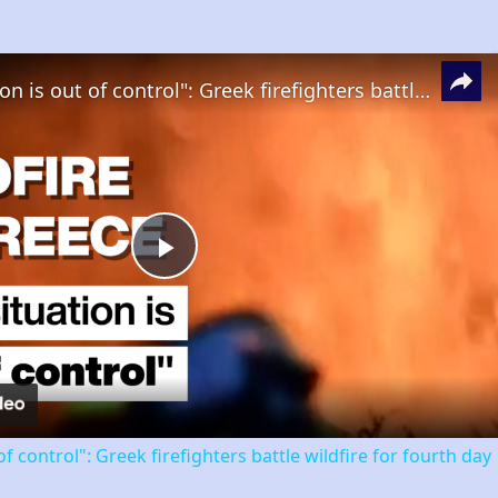
"The situation is out of control": Greek firefighters battle wildfire for fourth day
Play
Video
of control": Greek firefighters battle wildfire for fourth day