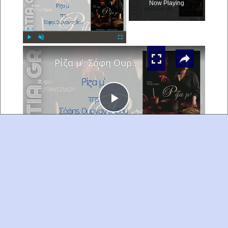
Now Playing
×
Play
Unmute
Fullscreen
Ρίζα μ’, Σόφη Ουργαντζίδου
Play
Watch on
Video
Ρίζα μ’, Σόφη Ουργαντζίδου