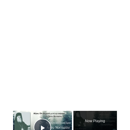
×
Now Playing