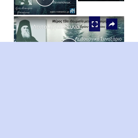
Play
×
Video
Λειτουργικό Συναξάριο Αγίου Νεκταρίου Πενταπόλεως Μέρος 13ο
Play
Watch on
Video
Λειτουργικό Συναξάριο Αγίου Νεκταρίου
Πενταπόλεως Μέρος 13ο