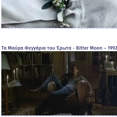
Τα Μαύρα Φεγγάρια του Έρωτα - Bitter Moon – 199