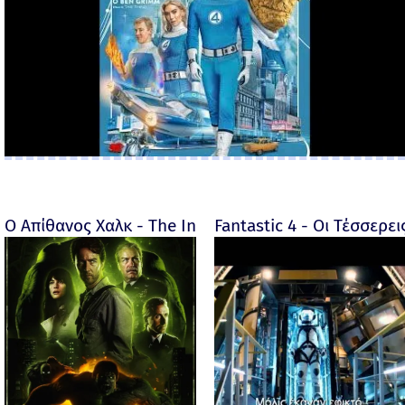
Ο Απίθανος Χαλκ - The Incredible Hulk - 2008
Fantastic 4 - Οι Τέσσερει