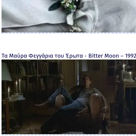
Τα Μαύρα Φεγγάρια του Έρωτα - Bitter Moon – 199