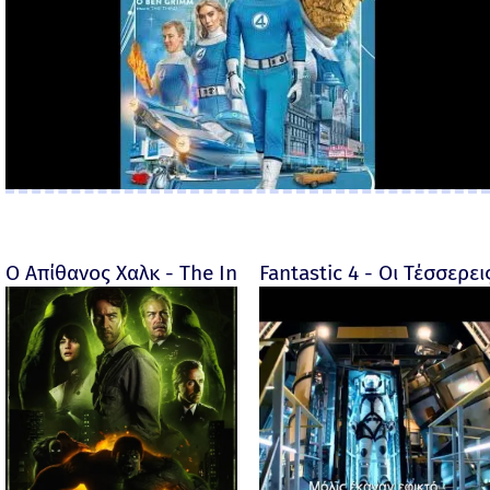
Ο Απίθανος Χαλκ - The Incredible Hulk - 2008
Fantastic 4 - Οι Τέσσερει