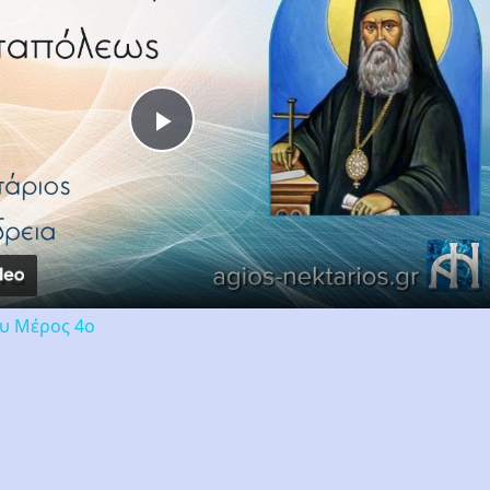
Play
Video
ου Μέρος 4ο