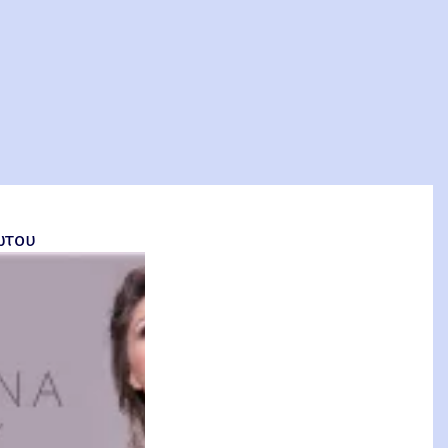
σέτος Φακιολάς, Ομότιμος Καθηγητής ΕΜΠ
ώτου