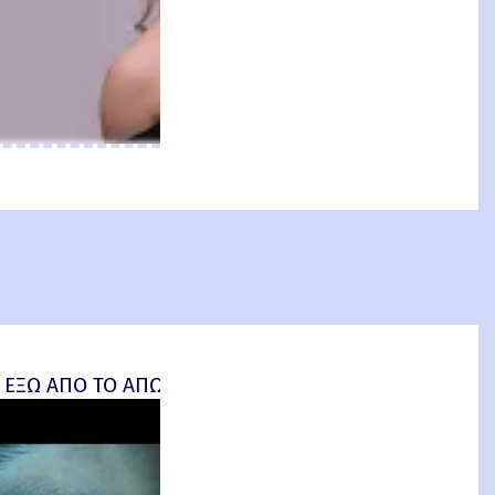
an: Brand New Day) Review
 ΕΞΩ ΑΠΟ ΤΟ ΑΠΩΤΕΡΟ (Insidious: Out of the Further) 