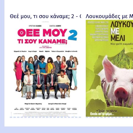
Θεέ μου, τι σου κάναμε; 2 - Qu'est-ce qu'on a enc
Λουκουμάδες με Μ