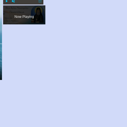
Play
Unmute
Fullscreen
Now Playing