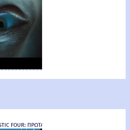
an: Brand New Day) New Threat
TIC FOUR: ΠΡΩΤΑ ΒΗΜΑΤΑ - final