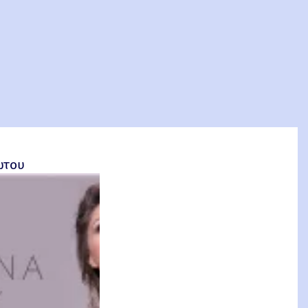
σέτος Φακιολάς, Ομότιμος Καθηγητής ΕΜΠ
ώτου