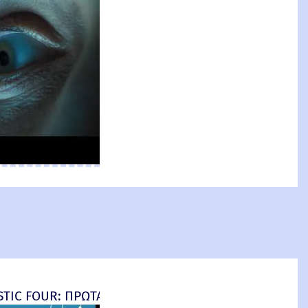
an: Brand New Day) New Threat
TIC FOUR: ΠΡΩΤΑ ΒΗΜΑΤΑ - final