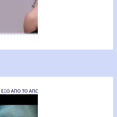
an: Brand New Day) Review
 ΕΞΩ ΑΠΟ ΤΟ ΑΠΩΤΕΡΟ (Insidious: Out of the Further) 