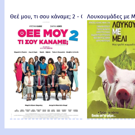
Θεέ μου, τι σου κάναμε; 2 - Qu'est-ce qu'on a enc
Λουκουμάδες με Μ