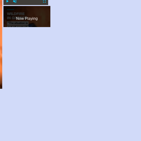
Play
Unmute
Fullscreen
Now Playing