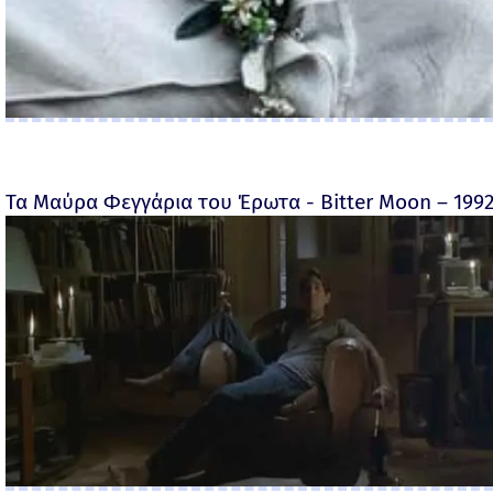
Τα Μαύρα Φεγγάρια του Έρωτα - Bitter Moon – 199