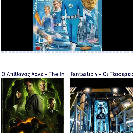
Ο Απίθανος Χαλκ - The Incredible Hulk - 2008
Fantastic 4 - Οι Τέσσερει