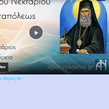
Play
Video
ου Μέρος 4ο