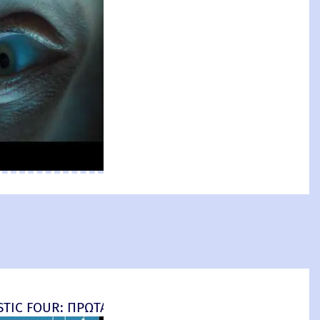
an: Brand New Day) New Threat
TIC FOUR: ΠΡΩΤΑ ΒΗΜΑΤΑ - final