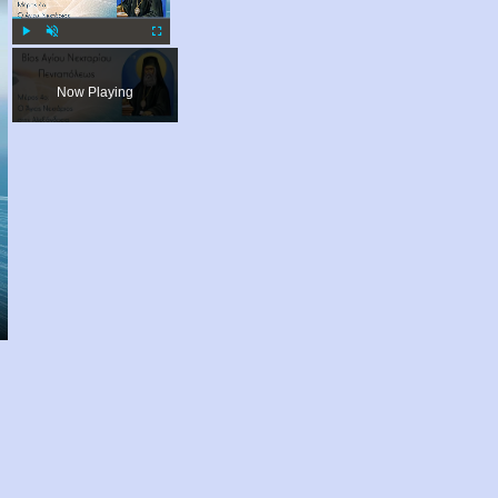
Play
Unmute
Fullscreen
Now Playing