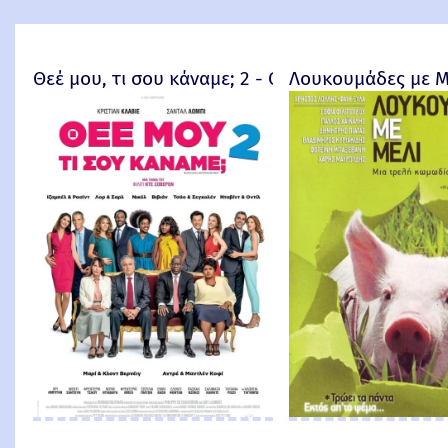
Θεέ μου, τι σου κάναμε; 2 - Qu'est-ce qu'on a enc
Λουκουμάδες με Μ