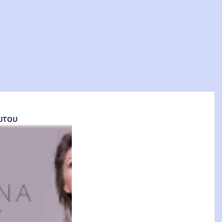
σέτος Φακιολάς, Ομότιμος Καθηγητής ΕΜΠ
ώτου