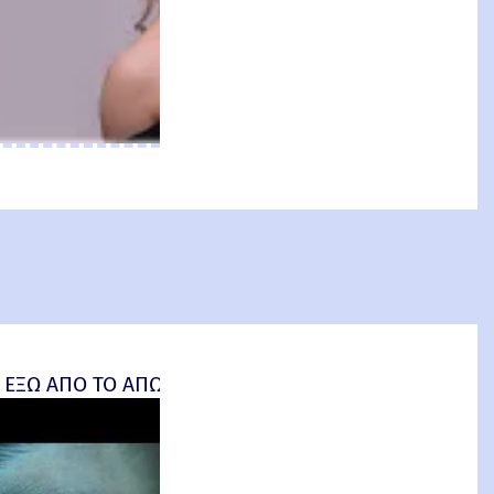
an: Brand New Day) Review
 ΕΞΩ ΑΠΟ ΤΟ ΑΠΩΤΕΡΟ (Insidious: Out of the Further) 