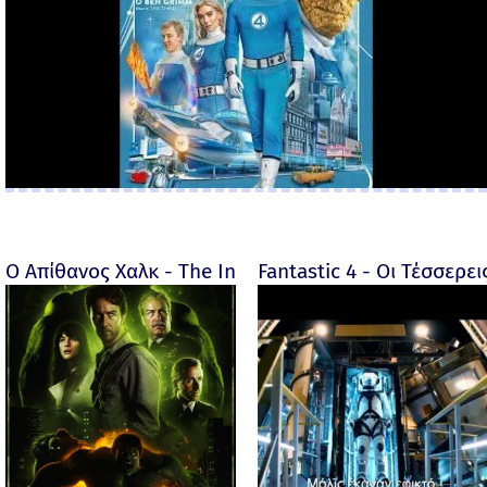
Ο Απίθανος Χαλκ - The Incredible Hulk - 2008
Fantastic 4 - Οι Τέσσερει