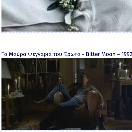
Τα Μαύρα Φεγγάρια του Έρωτα - Bitter Moon – 199