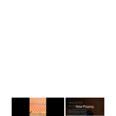
×
Now Playing