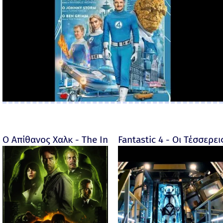
Ο Απίθανος Χαλκ - The Incredible Hulk - 2008
Fantastic 4 - Οι Τέσσερει