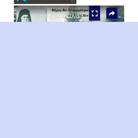
×
Play
Unmute
Fullscreen
Λειτουργικό Συναξάριο Αγίου Νεκταρίου Πενταπόλεως Μέρος 8ο
Play
Watch on
Video
Λειτουργικό Συναξάριο Αγίου Νεκταρίου
Πενταπόλεως Μέρος 8ο