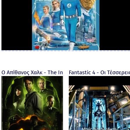
Ο Απίθανος Χαλκ - The Incredible Hulk - 2008
Fantastic 4 - Οι Τέσσερει