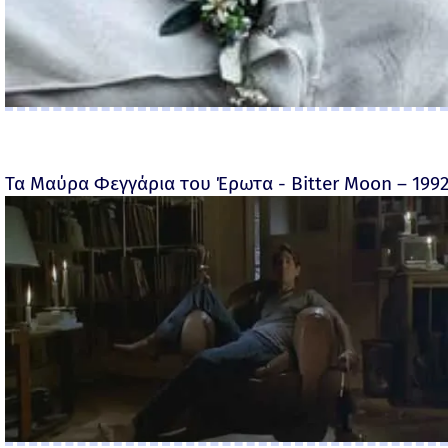
Τα Μαύρα Φεγγάρια του Έρωτα - Bitter Moon – 199