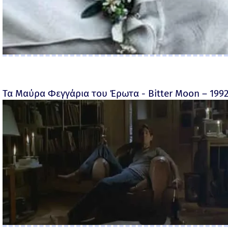
Τα Μαύρα Φεγγάρια του Έρωτα - Bitter Moon – 199