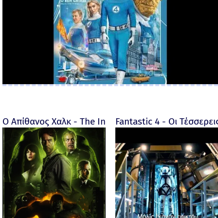
Ο Απίθανος Χαλκ - The Incredible Hulk - 2008
Fantastic 4 - Οι Τέσσερει