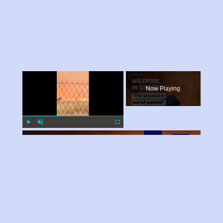
×
Now Playing
×
Play
Unmute
Fullscreen
"The situation is out of control": Greek firefighters battle wildfire for fourth day
Play
Watch on