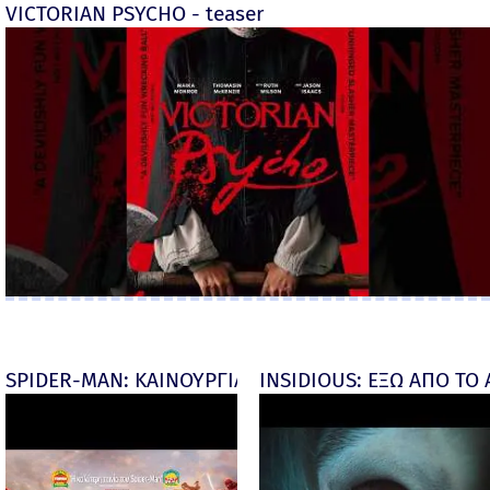
VICTORIAN PSYCHO - teaser
SPIDER-MAN: ΚΑΙΝΟΥΡΓΙΑ ΜΕΡΑ (Spider-Man: Brand
INSIDIOUS: ΕΞΩ ΑΠΟ ΤΟ ΑΠ