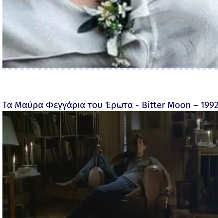
Τα Μαύρα Φεγγάρια του Έρωτα - Bitter Moon – 199