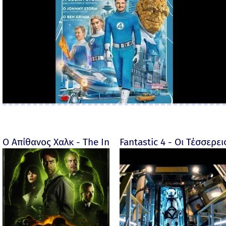
Ο Απίθανος Χαλκ - The Incredible Hulk - 2008
Fantastic 4 - Οι Τέσσερει