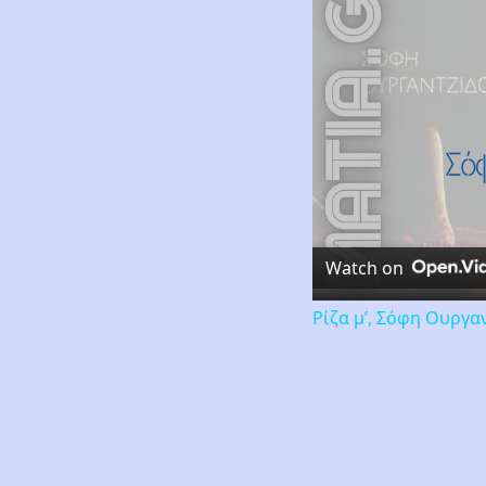
Watch on
Ρίζα μ’, Σόφη Ουργα