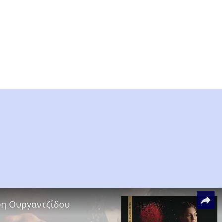
όφη Ουργαντζίδου