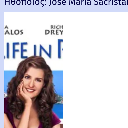
Ηθοποιός:
José María Sacristá