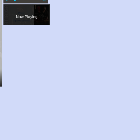
Play
Unmute
Fullscreen
Now Playing