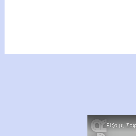
Ρίζα μ’, Σ